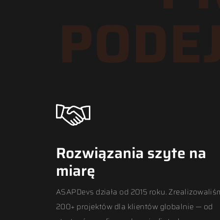
PODEJ
Rozwiązania szyte na
miarę
ASAPDevs działa od 2015 roku. Zrealizowali
200+ projektów dla klientów globalnie — od