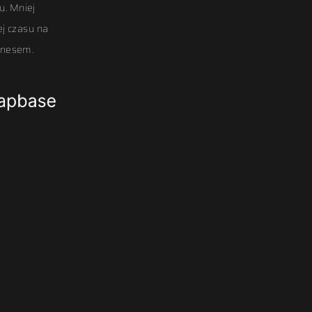
. Mniej
ej czasu na
znesem.