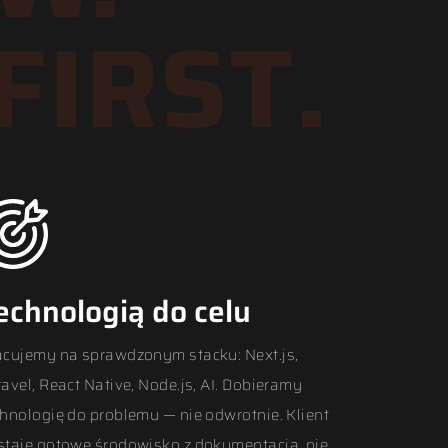
FIRST.
echnologią do celu
acujemy na sprawdzonym stacku: Next.js,
avel, React Native, Node.js, AI. Dobieramy
chnologię do problemu — nie odwrotnie. Klient
staje gotowe środowisko z dokumentacją, nie