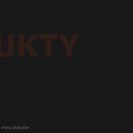
UKTY
y
 wielu sklepów