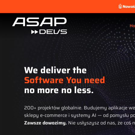
🤖
Nowoś
H
We deliver the
Software You need
no more no less.
200+ projektów globalnie. Budujemy aplikacje w
sklepy e-commerce i systemy AI — od pomysłu po
Zawsze dowozimy.
Nie usłyszysz od nas, że coś ni