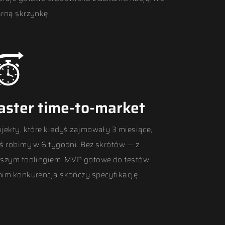
arną skrzynkę.
aster time-to-market
ojekty, które kiedyś zajmowały 3 miesiące,
iś robimy w 6 tygodni. Bez skrótów — z
pszym toolingiem. MVP gotowe do testów
nim konkurencja skończy specyfikację.