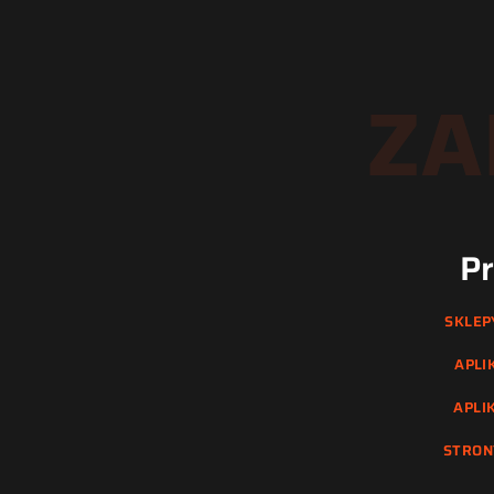
ZA
P
SKLEP
APLI
APLI
STRON