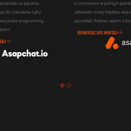
dpowiada na pytania,
e-commerce w jednym panelu
uje do człowieka tylko
zakładek, mniej błędów, więc
uracja bez programisty,
sprzedaż. Rośnie razem z bi
dzień.
DOWIEDZ SIĘ WIĘCEJ
CEJ