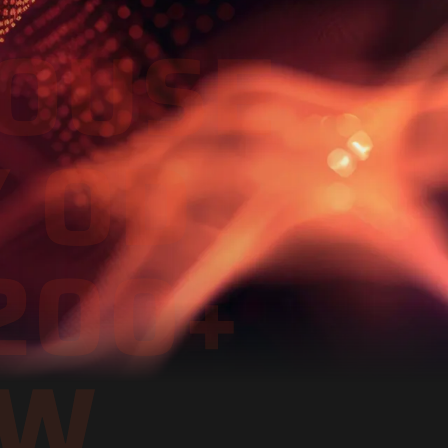
OUSE
Y OD
200+
W.