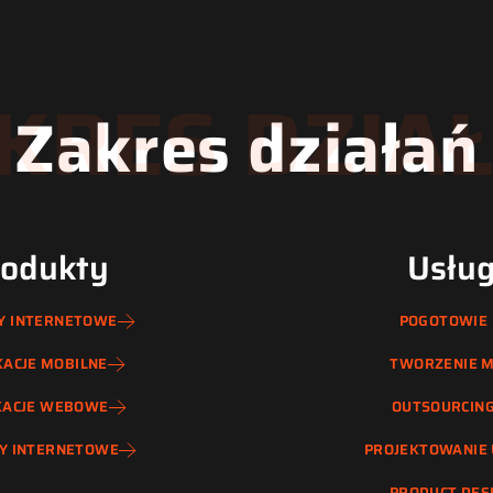
KRES DZIA
Zakres działań
rodukty
Usług
Y INTERNETOWE
POGOTOWIE 
KACJE MOBILNE
TWORZENIE 
KACJE WEBOWE
OUTSOURCING
Y INTERNETOWE
PROJEKTOWANIE U
PRODUCT DES