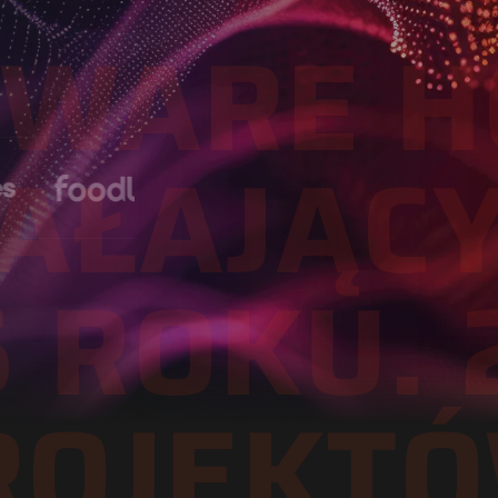
TWARE H
AŁAJĄC
5 ROKU. 
ROJEKTÓ