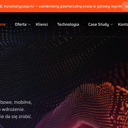
ć:
Automatyzacja AI — zamieniamy powtarzalną pracę w gotowy wynik
Z
ome
Oferta
Klienci
Technologia
Case Study
Kont
ebowe, mobilne,
 wdrożenie.
e da się zrobić.