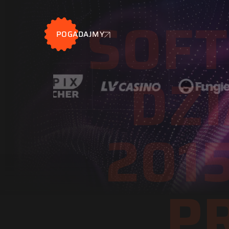
SOF
POGADAJMY
DZI
201
P