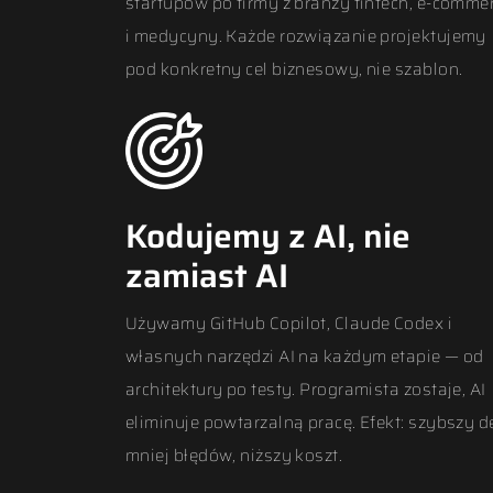
startupów po firmy z branży fintech, e-comme
i medycyny. Każde rozwiązanie projektujemy
pod konkretny cel biznesowy, nie szablon.
Kodujemy z AI, nie
zamiast AI
Używamy GitHub Copilot, Claude Codex i
własnych narzędzi AI na każdym etapie — od
architektury po testy. Programista zostaje, AI
eliminuje powtarzalną pracę. Efekt: szybszy d
mniej błędów, niższy koszt.