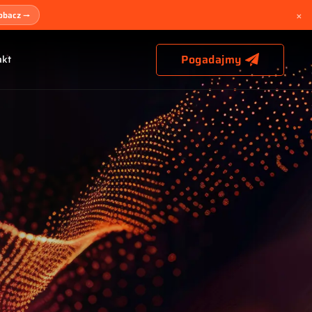
×
obacz →
Pogadajmy
akt