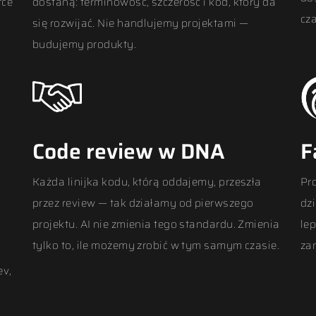
rce
dostaną: terminowość, szczerość i kod, który da
cz
się rozwijać. Nie handlujemy projektami —
budujemy produkty.
Code review w DNA
F
Każda linijka kodu, którą oddajemy, przeszła
Pr
przez review — tak działamy od pierwszego
dz
projektu. AI nie zmienia tego standardu. Zmienia
le
tylko to, ile możemy zrobić w tym samym czasie.
za
ev,